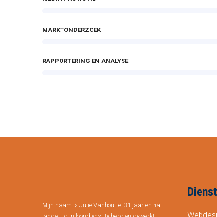
MARKTONDERZOEK
RAPPORTERING EN ANALYSE
Diens
Mijn naam is Julie Vanhoutte, 31 jaar en na
Webdesi
lange tijd in loondienst te hebben gewerkt,