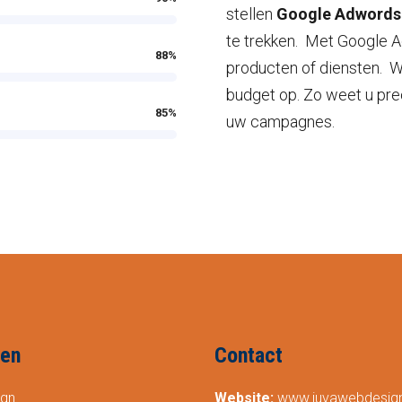
stellen
Google Adwords
te trekken. Met Google 
88
%
producten of diensten. 
budget op. Zo weet u pre
85
%
uw campagnes.
ten
Contact
gn
Website:
www.juvawebdesig