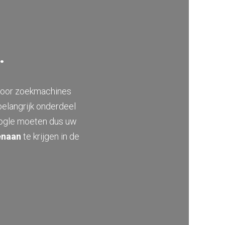
.
door zoekmachines
belangrijk onderdeel
oogle moeten dus uw
enaan
te krijgen in de