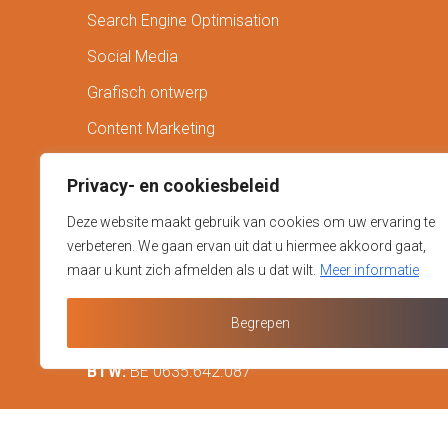
Search Engine Optimisation
Social Media
Grafisch ontwerp
Content Marketing
Freelance
Privacy- en cookiesbeleid
Contact
Deze website maakt gebruik van cookies om uw ervaring te
verbeteren. We gaan ervan uit dat u hiermee akkoord gaat,
Website:
www.juvawebdesign.be
maar u kunt zich afmelden als u dat wilt.
Meer informatie
Email:
info@juvawebdesign.be
Begrepen
Tel:
+32 495 51 16 13
BTW:
BE 0635.642.087
Nieuwsbrief